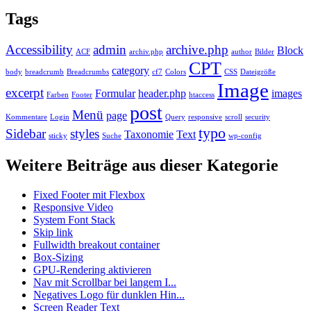
Tags
Accessibility
admin
archive.php
Block
ACF
archiv.php
author
Bilder
CPT
category
body
breadcrumb
Breadcrumbs
cf7
Colors
CSS
Dateigröße
Image
excerpt
Formular
header.php
images
Farben
Footer
htaccess
post
Menü
page
Kommentare
Login
Query
responsive
scroll
security
typo
Sidebar
styles
Taxonomie
Text
sticky
Suche
wp-config
Weitere Beiträge aus dieser Kategorie
Fixed Footer mit Flexbox
Responsive Video
System Font Stack
Skip link
Fullwidth breakout container
Box-Sizing
GPU-Rendering aktivieren
Nav mit Scrollbar bei langem I...
Negatives Logo für dunklen Hin...
Screen Reader Text