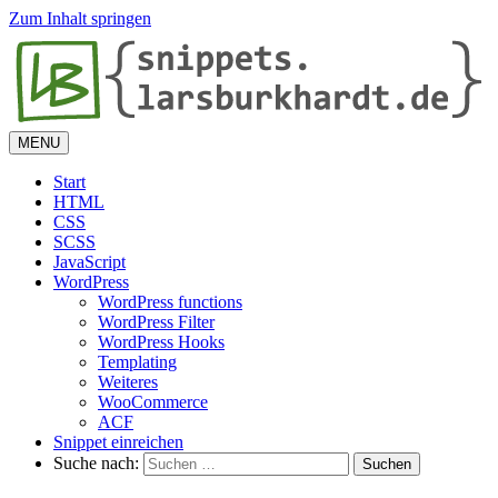
Zum Inhalt springen
MENU
Start
HTML
CSS
SCSS
JavaScript
WordPress
WordPress functions
WordPress Filter
WordPress Hooks
Templating
Weiteres
WooCommerce
ACF
Snippet einreichen
Suche nach: