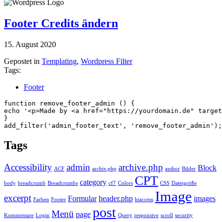
Footer Credits ändern
15. August 2020
Gepostet in
Templating
,
Wordpress Filter
Tags:
Footer
function remove_footer_admin () {

echo '<p>Made by <a href="https://yourdomain.de" target
}

add_filter('admin_footer_text', 'remove_footer_admin');
Tags
Accessibility
admin
archive.php
Block
ACF
archiv.php
author
Bilder
CPT
category
body
breadcrumb
Breadcrumbs
cf7
Colors
CSS
Dateigröße
Image
excerpt
Formular
header.php
images
Farben
Footer
htaccess
post
Menü
page
Kommentare
Login
Query
responsive
scroll
security