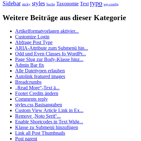
typo
Sidebar
styles
Taxonomie
Text
sticky
Suche
wp-config
Weitere Beiträge aus dieser Kategorie
Artikelformatvorlagen aktivier...
Customize Login
Abfrage Post Type
ARIA-Attribute zum Submenü hin...
Odd und Even Classes fo WordPr...
Page Slug zur Body-Klasse hinz...
Admin Bar fix
Alle Dateitypen erlauben
Autolink featured images
Breadcrumbs
„Read More“-Text ä...
Footer Credits ändern
Comments reply
styles.css Basisangaben
Custom View Article Link in Ex...
Remove ‚Noto Serif‘...
Enable Shortcodes in Text Widg...
Klasse zu Submenü hinzufügen
Link all Post Thumbnails
Post parent