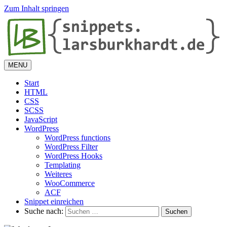
Zum Inhalt springen
MENU
Start
HTML
CSS
SCSS
JavaScript
WordPress
WordPress functions
WordPress Filter
WordPress Hooks
Templating
Weiteres
WooCommerce
ACF
Snippet einreichen
Suche nach: